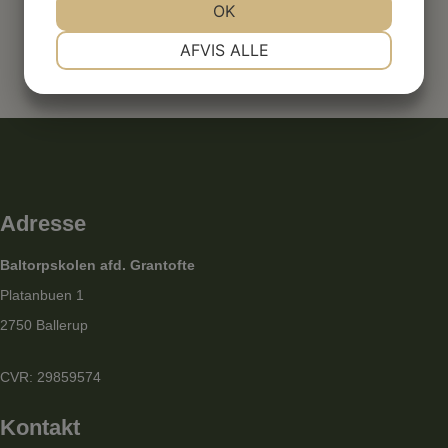
JA
NEJ
OK
JA
NEJ
NØDVENDIGE
PRÆFERENCER
AFVIS ALLE
JA
NEJ
JA
NEJ
MARKETING
STATISTIK
Adresse
Baltorpskolen afd. Grantofte
Platanbuen 1
2750 Ballerup
CVR: 29859574
Kontakt