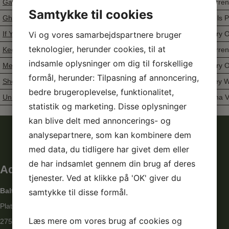
Gave Me A Girl
Intermediate
Stepsheet
Darren
Samtykke til cookies
Ghosted
Intermediate
Stepsheet
Niels 
Vi og vores samarbejdspartnere bruger
If You Believe
EZ Intermediate
Stepsheet
Gary O’
teknologier, herunder cookies, til at
Keep This Feeling
Intermediate
Stepsheet
Darren
indsamle oplysninger om dig til forskellige
Men On A Mission
Low Advanced
Stepsheet
Gary O
formål, herunder: Tilpasning af annoncering,
Show Me
Intermediate
Stepsheet
Joey W
bedre brugeroplevelse, funktionalitet,
Unhealthy
Phr.Intermediate
Stepsheet
Luna V
statistik og marketing. Disse oplysninger
kan blive delt med annoncerings- og
analysepartnere, som kan kombinere dem
med data, du tidligere har givet dem eller
de har indsamlet gennem din brug af deres
Adresse
tjenester. Ved at klikke på 'OK' giver du
Baltorpskolen afd. Grantofte
samtykke til disse formål.
Platanbuen 1
Læs mere om vores brug af cookies og
2750 Ballerup