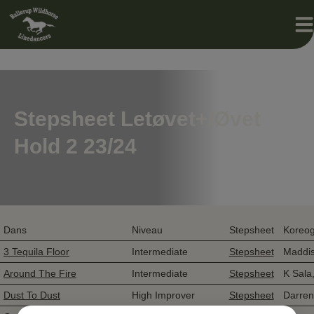
Hop
til
indholdet
Stepsheet Letøvet+/Øvet
Hold 2 23/24
Dans
Niveau
Stepsheet
Koreog
3 Tequila Floor
Intermediate
Stepsheet
Maddis
Around The Fire
Intermediate
Stepsheet
K Sala
Dust To Dust
High Improver
Stepsheet
Darren