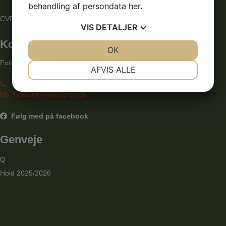
behandling af persondata
her
.
CVR: 29859574
VIS
DETALJER
Kontakt
JA
NEJ
OK
JA
NEJ
Formand, René Schorlemmer
NØDVENDIGE
PRÆFERENCER
AFVIS ALLE
+45 60 81 28 20
JA
NEJ
JA
NEJ
formand@wildhorse.dk
MARKETING
STATISTIK
Følg med på facebook
Genveje
Q
Hold 2025/2026