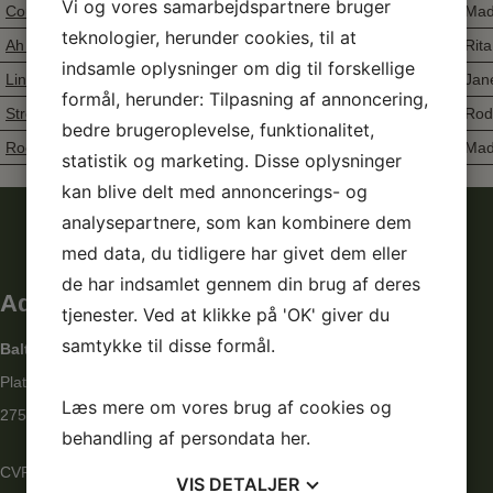
Vi og vores samarbejdspartnere bruger
Country boy lovin´
Beginner
Stepsheet
Mad
teknologier, herunder cookies, til at
Ah Si
Beginner
Stepsheet
Rit
indsamle oplysninger om dig til forskellige
Lindi Shuffle
Beginner
Stepsheet
Jan
formål, herunder: Tilpasning af annoncering,
Stroll Along Cha Cha
Beginner
Stepsheet
Rod
bedre brugeroplevelse, funktionalitet,
Rocket to the sun
Beginner
Stepsheet
Mad
statistik og marketing. Disse oplysninger
kan blive delt med annoncerings- og
analysepartnere, som kan kombinere dem
med data, du tidligere har givet dem eller
de har indsamlet gennem din brug af deres
Adresse
tjenester. Ved at klikke på 'OK' giver du
samtykke til disse formål.
Baltorpskolen afd. Grantofte
Platanbuen 1
Læs mere om vores brug af cookies og
2750 Ballerup
behandling af persondata
her
.
CVR: 29859574
VIS
DETALJER