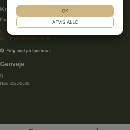
Kontakt
JA
NEJ
OK
JA
NEJ
NØDVENDIGE
PRÆFERENCER
Formand, René Schorlemmer
AFVIS ALLE
JA
NEJ
JA
NEJ
+45 60 81 28 20
formand@wildhorse.dk
MARKETING
STATISTIK
Følg med på facebook
Genveje
Q
Hold 2025/2026
Cookiepolitik
|
Persondatapolitik
| Copyright @ 2024 Ballerup Wildhorse