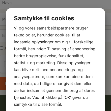
(Påkrævet)
Medlemsnummer
Samtykke til cookies
(Påkrævet)
Vi og vores samarbejdspartnere bruger
E-
teknologier, herunder cookies, til at
mail
indsamle oplysninger om dig til forskellige
(Påkrævet)
formål, herunder: Tilpasning af annoncering,
Samtykke
Jeg har læst og accepteret
Privatlivspolitikken.
(Påkrævet)
(Påkrævet)
bedre brugeroplevelse, funktionalitet,
statistik og marketing. Disse oplysninger
Jeg er ikke en robot
kan blive delt med annoncerings- og
analysepartnere, som kan kombinere dem
med data, du tidligere har givet dem eller
de har indsamlet gennem din brug af deres
tjenester. Ved at klikke på 'OK' giver du
samtykke til disse formål.