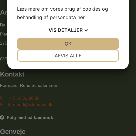
Læs mere om vores brug af cookies og
Adresse
behandling af persondata
her
.
Baltorpskolen afd. Grantofte
VIS
DETALJER
Platanbuen 1
JA
NEJ
OK
JA
NEJ
2750 Ballerup
NØDVENDIGE
PRÆFERENCER
AFVIS ALLE
CVR: 29859574
JA
NEJ
JA
NEJ
Kontakt
MARKETING
STATISTIK
Formand, René Schorlemmer
+45 60 81 28 20
formand@wildhorse.dk
Følg med på facebook
Genveje