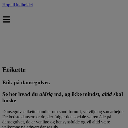
Hop til indholdet
Etikette
Etik på dansegulvet.
Se her hvad du
aldrig
må, og ikke mindst,
altid
skal
huske
Dansegulvsetikette handler om sund fornuft, velvilje og samarbejde.
De bedste dansere er de, der følger den sociale væremåde på
dansegulvet, de er venlige og hensynsfulde og vil altid være
velkomne på ethvert dansegulv.