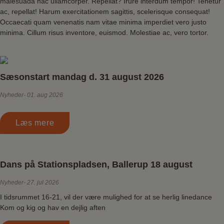
malesuada hac ullamcorper. Repellat? Irure interdum tempor! Tenetur
ac, repellat! Harum exercitationem sagittis, scelerisque consequat!
Occaecati quam venenatis nam vitae minima imperdiet vero justo
minima. Cillum risus inventore, euismod. Molestiae ac, vero tortor.
Sæsonstart mandag d. 31 august 2026
Nyheder
01. aug 2026
Læs mere
Dans på Stationspladsen, Ballerup 18 august
Nyheder
27. jul 2026
I tidsrummet 16-21, vil der være mulighed for at se herlig linedance
Kom og kig og hav en dejlig aften