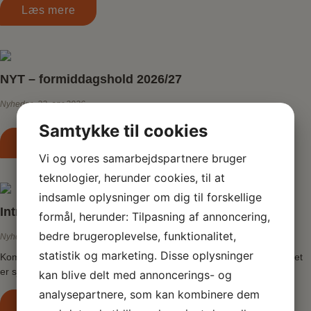
Læs mere
NYT – formiddagshold 2026/27
Nyheder
23. apr 2026
Samtykke til cookies
Læs mere
Vi og vores samarbejdspartnere bruger
teknologier, herunder cookies, til at
indsamle oplysninger om dig til forskellige
Introaften 27 august 2026
formål, herunder: Tilpasning af annoncering,
bedre brugeroplevelse, funktionalitet,
Nyheder
23. apr 2026
statistik og marketing. Disse oplysninger
Kom og besøg Wildhorse Linedancers Prøv at danse linedance – det
er sjovt, udfordrende på den gode måde og du…
kan blive delt med annoncerings- og
analysepartnere, som kan kombinere dem
Læs mere