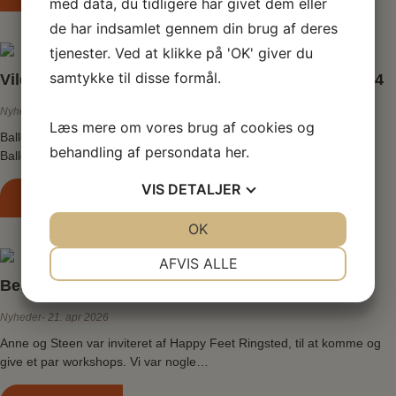
med data, du tidligere har givet dem eller
de har indsamlet gennem din brug af deres
tjenester. Ved at klikke på 'OK' giver du
samtykke til disse formål.
Vilde dage i Ballerup – kom og kig, 4-6 september4
Nyheder
23. apr 2026
Læs mere om vores brug af cookies og
Ballerup Wildhorse Linedancers vil være tilstede ved Vilde Dage i
behandling af persondata
her
.
Ballerup centeret Kom og få en snak om hvad linedance…
VIS
DETALJER
Læs mere
JA
NEJ
OK
JA
NEJ
NØDVENDIGE
PRÆFERENCER
AFVIS ALLE
Besøg hos Happy Feet
JA
NEJ
JA
NEJ
Nyheder
21. apr 2026
MARKETING
STATISTIK
Anne og Steen var inviteret af Happy Feet Ringsted, til at komme og
give et par workshops. Vi var nogle…