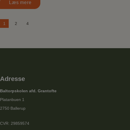
Læs mere
Navigation
1
2
4
til
indlæg
Adresse
Baltorpskolen afd. Grantofte
Platanbuen 1
2750 Ballerup
CVR: 29859574