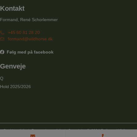
Kontakt
Formand, René Schorlemmer
+45 60 81 28 20
formand@wildhorse.dk
Følg med på facebook
Genveje
Q
Hold 2025/2026
Cookiepolitik
|
Persondatapolitik
| Copyright @ 2024 Ballerup Wildhorse
Linedancers